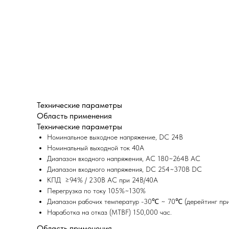
Технические параметры
Область применения
Технические параметры
Номинальное выходное напряжение, DC 24В
Номинальный выходной ток 40A
Диапазон входного напряжения, AC 180~264В AC
Диапазон входного напряжения, DC 254~370В DC
КПД ≥94% / 230В AC при 24В/40A
Перегрузка по току 105%~130%
Диапазон рабочих температур -30℃ ~ 70℃ (дерейтинг п
Наработка на отказ (MTBF) 150,000 час.
Область применения